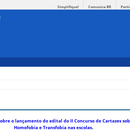
Simplifique!
Comunica BR
Parti
 sobre o lançamento do edital do II Concurso de Cartazes so
Homofobia e Transfobia nas escolas.