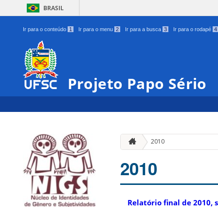
BRASIL
Ir para o conteúdo
1
Ir para o menu
2
Ir para a busca
3
Ir para o rodapé
4
Projeto Papo Sério
2010
2010
Relatório final de 2010,