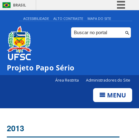
BRASIL
Simplifique!
ACESSIBILIDADE
ALTO CONTRASTE
MAPA DO SITE
Comunica BR
Participe
Acesso à informação
Legislação
Projeto Papo Sério
Canais
Área Restrita
Administradores do Site
MENU
2013